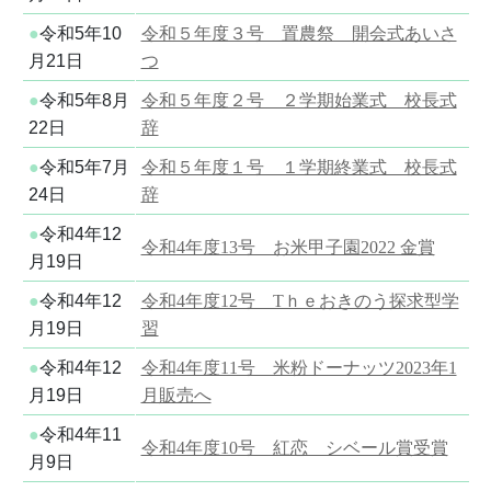
●
令和5年10
令和５年度３号 置農祭 開会式あいさ
月21日
つ
●
令和5年8月
令和５年度２号 ２学期始業式 校長式
22日
辞
●
令和5年7月
令和５年度１号 １学期終業式 校長式
24日
辞
●
令和4年12
令和4年度13号 お米甲子園2022 金賞
月19日
●
令和4年12
令和4年度12号 Tｈｅおきのう探求型学
月19日
習
●
令和4年12
令和4年度11号 米粉ドーナッツ2023年1
月19日
月販売へ
●
令和4年11
令和4年度10号 紅恋 シベール賞受賞
月9日