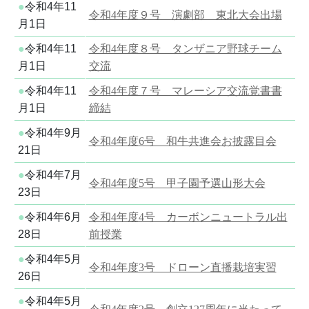
●
令和4年11
令和4年度９号 演劇部 東北大会出場
月1日
●
令和4年11
令和4年度８号 タンザニア野球チーム
月1日
交流
●
令和4年11
令和4年度７号 マレーシア交流覚書書
月1日
締結
●
令和4年9月
令和4年度6号 和牛共進会お披露目会
21日
●
令和4年7月
令和4年度5号 甲子園予選山形大会
23日
●
令和4年6月
令和4年度4号 カーボンニュートラル出
28日
前授業
●
令和4年5月
令和4年度3号 ドローン直播栽培実習
26日
●
令和4年5月