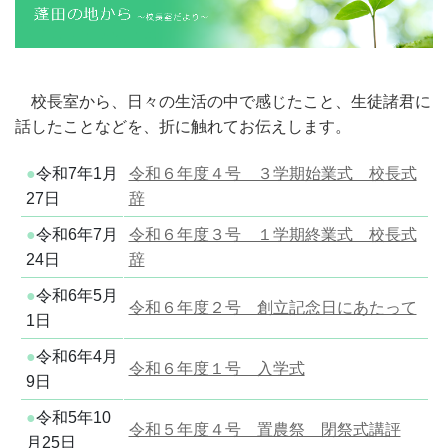
校長室から、日々の生活の中で感じたこと、生徒諸君に
話したことなどを、折に触れてお伝えします。
●
令和7年1月
令和６年度４号 ３学期始業式 校長式
27日
辞
●
令和6年7月
令和６年度３号 １学期終業式 校長式
24日
辞
●
令和6年5月
令和６年度２号 創立記念日にあたって
1日
●
令和6年4月
令和６年度１号 入学式
9日
●
令和5年10
令和５年度４号 置農祭 閉祭式講評
月25日