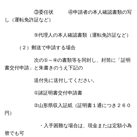
③委任状 ④申請者の本人確認書類の写
し
（運転免許証など）
⑤代理人の本人確認書類
（運転免許証など）
（２）
郵送で申請する場合
次の
①
～
④
の書類等を同封し、封筒に「証明
書交付申請」と朱書きのうえ下記の
送付先に送付してください。
①
諸証明書交付申請書
②
山形県収入証紙
（証明書１通につき２６０
円）
・入手困難な場合は、現金または定額小為
替でも可