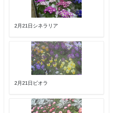
2月21日シネラリア
2月21日ビオラ