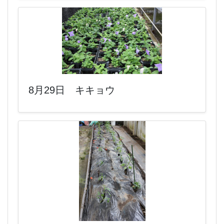
8月29日 キキョウ