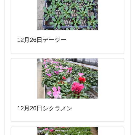
12月26日デージー
12月26日シクラメン