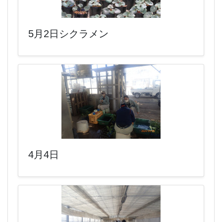
5月2日シクラメン
4月4日