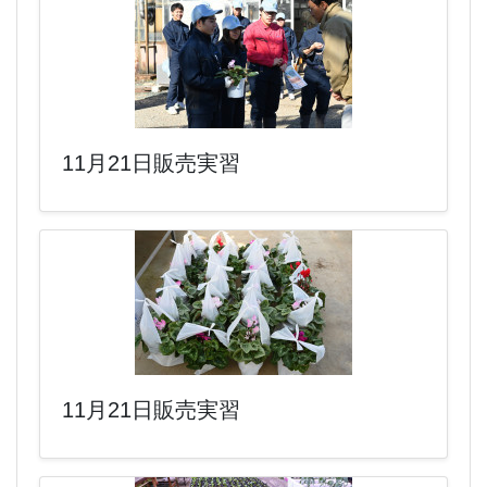
11月21日販売実習
11月21日販売実習