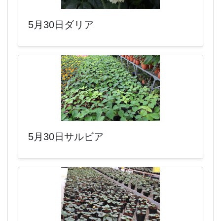
5月30日ダリア
5月30日サルビア