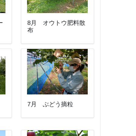
ー
8月 オウトウ肥料散
布
7月 ぶどう摘粒