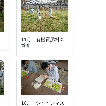
11月 有機質肥料の
散布
剪
10月 シャインマス